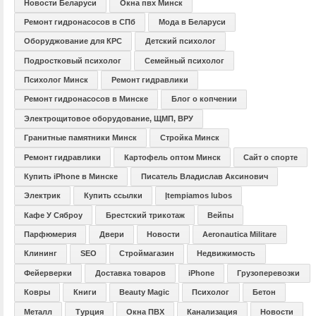
Новости Беларуси
Окна пвх Минск
Ремонт гидронасосов в СПб
Мода в Беларуси
Оборуджование для КРС
Детский психолог
Подростковый психолог
Семейный психолог
Психолог Минск
Ремонт гидравлики
Ремонт гидронасосов в Минске
Блог о копчении
Электрощитовое оборудование, ЩМП, ВРУ
Гранитные памятники Минск
Стройка Минск
Ремонт гидравлики
Картофель оптом Минск
Сайт о спорте
Купить iPhone в Минске
Писатель Владислав Аксинович
Электрик
Купить ссылки
Įtempiamos lubos
Кафе У Сяброу
Брестский трикотаж
Вейпы
Парфюмерия
Двери
Новости
Aeronautica Militare
Клининг
SEO
Строймагазин
Недвижимость
Фейерверки
Доставка товаров
iPhone
Грузоперевозки
Ковры
Книги
Beauty Magic
Психолог
Бетон
Металл
Турция
Окна ПВХ
Канализация
Новости