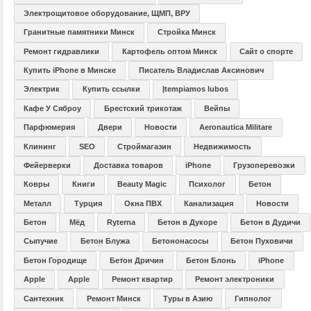
Электрощитовое оборудование, ЩМП, ВРУ
Гранитные памятники Минск
Стройка Минск
Ремонт гидравлики
Картофель оптом Минск
Сайт о спорте
Купить iPhone в Минске
Писатель Владислав Аксинович
Электрик
Купить ссылки
Įtempiamos lubos
Кафе У Сяброу
Брестский трикотаж
Вейпы
Парфюмерия
Двери
Новости
Aeronautica Militare
Клининг
SEO
Строймагазин
Недвижимость
Фейерверки
Доставка товаров
iPhone
Грузоперевозки
Ковры
Книги
Beauty Magic
Психолог
Бетон
Металл
Турция
Окна ПВХ
Канализация
Новости
Бетон
Мёд
Ryterna
Бетон в Дукоре
Бетон в Дудичи
Сыпучие
Бетон Блужа
Бетононасосы
Бетон Пуховичи
Бетон Городище
Бетон Дричин
Бетон Блонь
iPhone
Apple
Apple
Ремонт квартир
Ремонт электроники
Сантехник
Ремонт Минск
Туры в Азию
Гипнолог